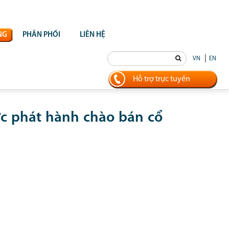
NG
PHÂN PHỐI
LIÊN HỆ
|
VN
EN
Hỗ trợ trực tuyến
c phát hành chào bán cổ