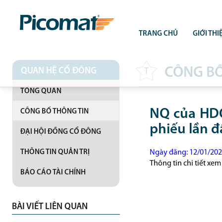
TRANG CHỦ
GIỚI THI
CÔNG BỐ
QUAN HỆ CỔ ĐÔNG
T
TỔNG QUAN
NQ của HDQ
CÔNG BỐ THÔNG TIN
phiếu lần 
ĐẠI HỘI ĐỒNG CỔ ĐÔNG
THÔNG TIN QUẢN TRỊ
Ngày đăng: 12/01/20
Thông tin chi tiết xem
BÁO CÁO TÀI CHÍNH
BÀI VIẾT LIÊN QUAN