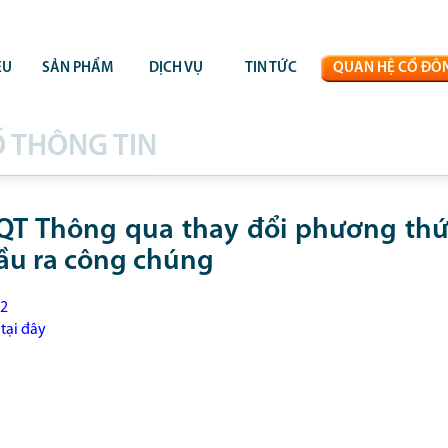
ỆU
SẢN PHẨM
DỊCH VỤ
TIN TỨC
QUAN HỆ CỔ ĐÔ
 THÔNG TIN
T Thông qua thay đổi phương thứ
đầu ra công chúng
22
tại đây