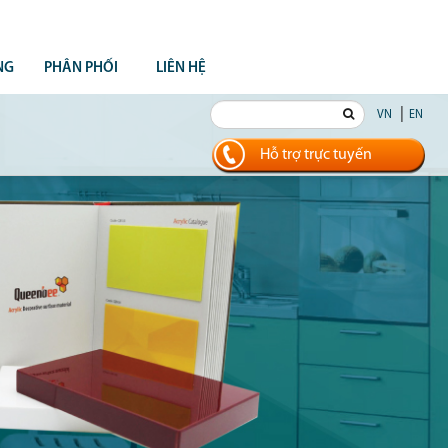
NG
PHÂN PHỐI
LIÊN HỆ
|
VN
EN
Hỗ trợ trực tuyến