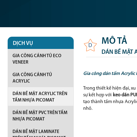
MÔ TẢ
DỊCH VỤ
D
DÁN BỀ MẶT 
GIA CÔNG CÁNH TỦ ECO
VENEER
Gia công dán tấm Acrylic
GIA CÔNG CÁNH TỦ
ACRYLIC
Trong thiết kế hiện đại, 
DÁN BỀ MẶT ACRYLIC TRÊN
sự kết hợp với
keo dán PUR
TẤM NHỰA PICOMAT
tạo thành tấm nhựa Acrylic 
nhỏ.
DÁN BỀ MẶT PVC TRÊN TẤM
NHỰA PICOMAT
DÁN BỀ MẶT LAMINATE