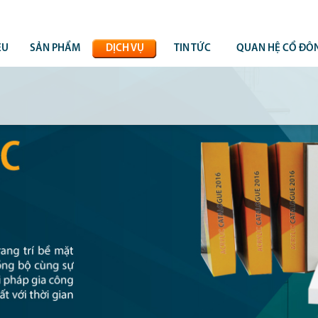
ỆU
SẢN PHẨM
DỊCH VỤ
TIN TỨC
QUAN HỆ CỔ ĐÔ